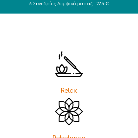
6 Συνεδρίες Λεμφικό μασαζ -
275 €
Relax