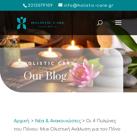
2313079109
info@holistic-care.gr
HOLISTIC CARE
Our Blog
Αρχική:
>
Νέα & Ανακοινώσεις
>
Οι 4 Πυλώνες
του Πόνου: Μια Ολιστική Ανάλυση για τον Πόνο