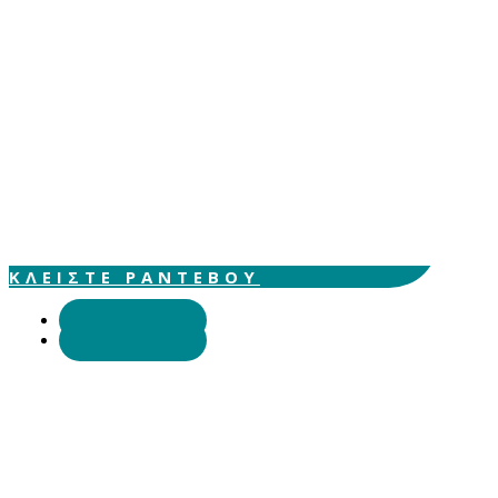
ΕΛΑ ΣΗΜΕΡΑ
Δικαιούσαι μια
ώρα χαλάρωσης
και ευεξίας
ΚΛΕΙΣΤΕ ΡΑΝΤΕΒΟΥ
Ακολουθήστε
Ακολουθήστε