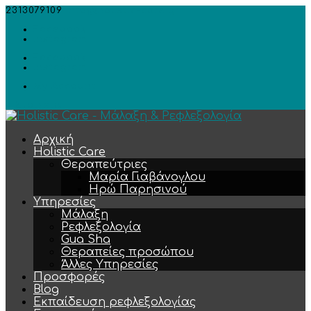
2313079109
info@holistic-care.gr
Facebook
Instagram
Facebook
Instagram
My Account
0 Στοιχεία
Αρχική
Holistic Care
Θεραπεύτριες
Μαρία Γιαβάνογλου
Ηρώ Παρησινού
Υπηρεσίες
Μάλαξη
Ρεφλεξολογία
Gua Sha
Θεραπείες προσώπου
Άλλες Υπηρεσίες
Προσφορές
Blog
Εκπαίδευση ρεφλεξολογίας