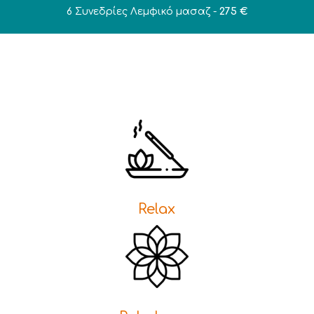
6 Συνεδρίες Λεμφικό μασαζ -
275 €
Relax