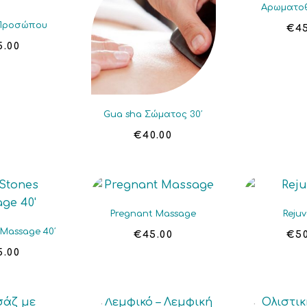
Αρωματο
 Προσώπου
€
4
5.00
Gua sha Σώματος 30′
€
40.00
Pregnant Massage
Reju
 Massage 40′
€
45.00
€
5
5.00