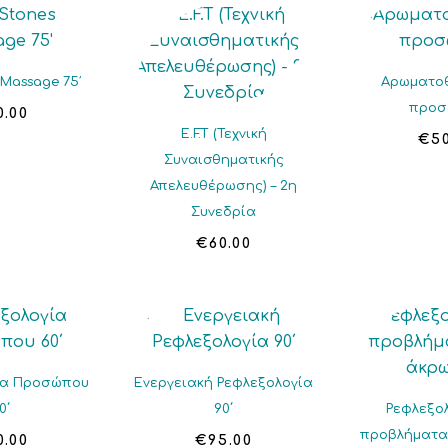
 Massage 75′
Αρωματο
προσ
0.00
E.F.T (Τεχνική
€
5
Συναισθηματικής
Απελευθέρωσης) – 2η
Συνεδρία
€
60.00
ία Προσώπου
Ενεργειακή Ρεφλεξολογία
0΄
90΄
Ρεφλεξολ
προβλήματα
0.00
€
95.00