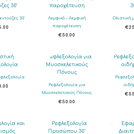
εντούζες 30′
Λεμφικό – Λεμφική
Ολιστική 
παροχέτευση
5.00
€
2
€
50.00
εφλεξολογία
Ρεφλεξολ
Ρεφλεξολογία για
οιδή
0.00
Μυοσκελετικούς Πόνους
€
5
€
50.00