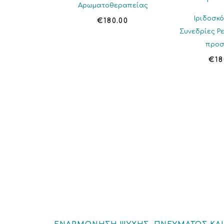
Αρωματοθεραπείας
Ιριδοσκ
€
180.00
Συνεδρίες Ρ
προ
€
18