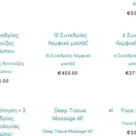
6
€
5
10 Συνεδρίες Λεμφικό
6 Συνεδρί
ς Βεντούζες
μασάζ
μα
σώπου
€
450.00
€
27
5.00
Face S
Deep Tissue Massage 60΄
€
3