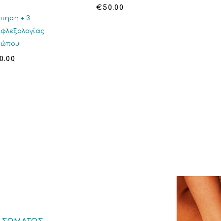
€
50.00
όπηση + 3
εφλεξολογίας
σώπου
0.00