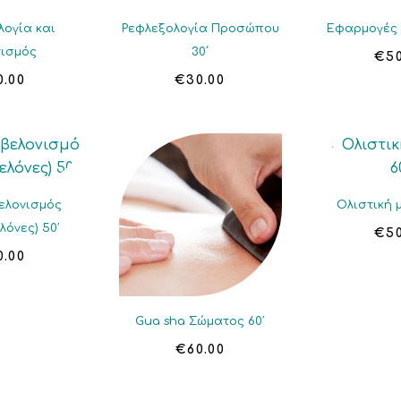
λογία και
Ρεφλεξολογία Προσώπου
Εφαρμογές 
τισμός
30΄
€
5
0.00
€
30.00
ελονισμός
Ολιστική 
λόνες) 50′
€
5
0.00
Gua sha Σώματος 60′
€
60.00