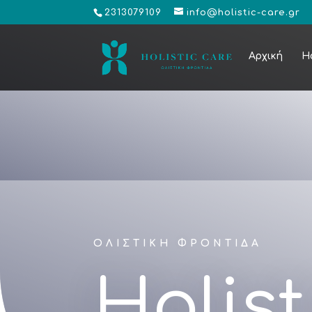
2313079109
info@holistic-care.gr
Αρχική
Ho
ΟΛΙΣΤΙΚΗ ΦΡΟΝΤΙΔΑ
Holist