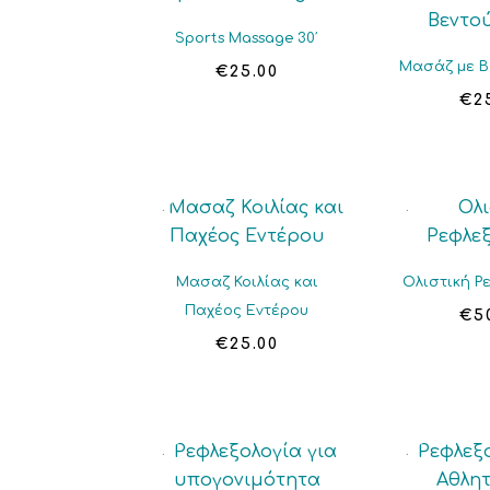
Sports Massage 30′
Μασάζ με Β
€
25.00
€
2
Μασαζ Κοιλίας και
Ολιστική Ρ
Παχέος Εντέρου
€
5
€
25.00