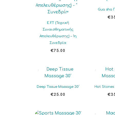
Gua sha
€
3
E.F.T (Τεχνική
Συναισθηματικής
Απελευθέρωσης) – 1η
Συνεδρία
€
75.00
Deep Tissue Massage 30΄
Hot Stones
€
25.00
€
3