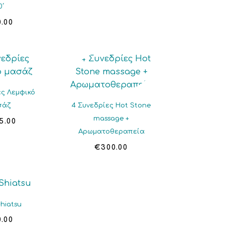
0΄
0.00
ες Λεμφικό
σάζ
4 Συνεδρίες Hot Stone
massage +
5.00
Αρωματοθεραπεία
€
300.00
hiatsu
0.00