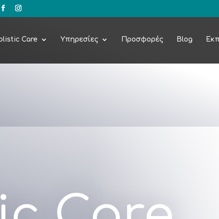
listic Care
Υπηρεσίες
Προσφορές
Blog
Εκπ
ic Care